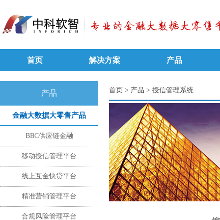
首页
解决方案
产品
首页
>
产品
>
授信管理系统
产品
金融大数据大零售产品
BBC供应链金融
移动授信管理平台
线上互金快贷平台
精准营销管理平台
合规风险管理平台